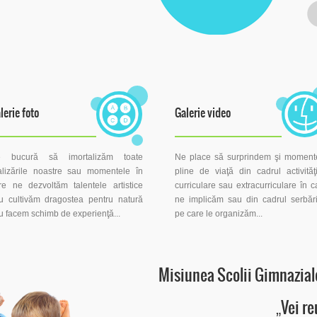
lerie foto
Galerie video
 bucură să imortalizăm toate
Ne place să surprindem şi moment
alizările noastre sau momentele în
pline de viaţă din cadrul activităţi
re ne dezvoltăm talentele artistice
curriculare sau extracurriculare în c
u cultivăm dragostea pentru natură
ne implicăm sau din cadrul serbări
u facem schimb de experienţă...
pe care le organizăm...
Misiunea Scolii Gimnaziale
„Vei re