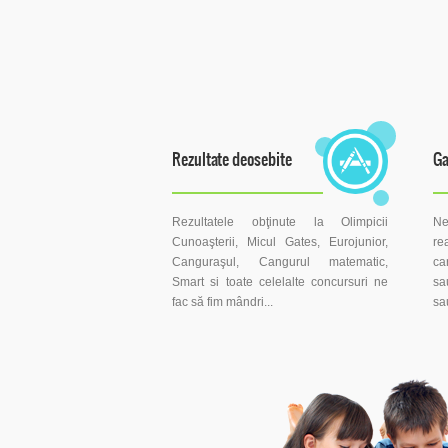
Rezultate deosebite
Ga
Rezultatele obţinute la Olimpicii
Ne
Cunoaşterii, Micul Gates, Eurojunior,
re
Canguraşul, Cangurul matematic,
ca
Smart si toate celelalte concursuri ne
sa
fac să fim mândri...
sa