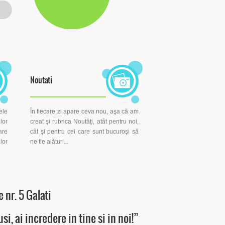
Noutati
ele
În fiecare zi apare ceva nou, aşa că am
lor
creat şi rubrica Noutăţi, atât pentru noi,
are
cât şi pentru cei care sunt bucuroşi să
lor
ne fie alături...
 nr. 5 Galati
usi, ai incredere in tine si in noi!”